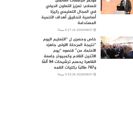
مؤتمر الجامعات العالمى
للسلام: تعزيز التعاون الدولي
في المجال التعليمي ركيزة
أساسية لتحقيق أهداف التنمية
المستدامة
2026/08/07 6:27:16 مساءً
خاص وحصرى ل “التعليم اليوم
“نتيجة المرحلة الاولى جاهزه
الاعتماد من” قنصوه “يوم
الاثنين القادم وكمبيوتر جامعة
القاهرة يحسم ترشيحات 94 ألفًا
و767 طالبًا بكليات القمه
2026/08/07 5:53:36 مساءً