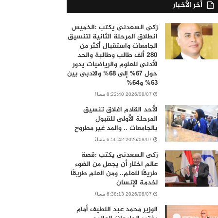
أخر الأخبار
زكى السعدنى يكتب :الخميس
انطلاق المرحلة الثانية لتنسيق
الجامعات واستقبال أكثر من
280 ألف طالب وطالبة والحد
الأدنى للعلوم والرياضيات يدور
حول 67% إلى 68% والادبى بين
63% و64%
2026/08/07 8:22:40 مساءً
الأحد القادم اغلاق تنسيق
المرحلة الأولى للقبول
بالجامعات .. والمد غير مطروح
2026/08/07 6:56:42 مساءً
زكى السعدنى يكتب :قصة
عالم اختار أن يجعل من الضوء
طريقًا للعلم.. ومن العلم طريقًا
لخدمة الإنسان
2026/08/07 6:38:13 مساءً
الوزير محمد عبد اللطيف أمام