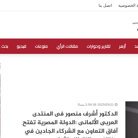
 الخصوصية
اتصل بنا
د
أزهر
تقارير وحوارات
مقالات الرأي
منوعات
فيديو
بحث 
2025/05/21 2:59:36 مساءً
الدكتور أشرف منصور فى المنتدى
العربى الألمانى :الدولة المصرية تفتح
آفاق التعاون مع الشركاء الجادين في