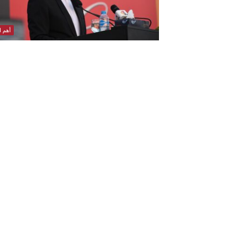
أهم ال