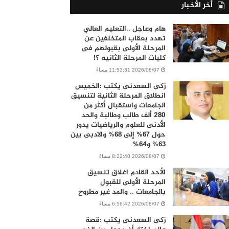
أخر الأخبار
هام وعاجل ..التعليم العالي
تهدد بعقاب المتخلفين عن
المرحلة الأولى بقبولهم فى
كليات المرحلة الثانيه ؟!
2026/08/07 11:53:31 مساءً
زكى السعدنى يكتب :الخميس
انطلاق المرحلة الثانية لتنسيق
الجامعات واستقبال أكثر من
280 ألف طالب وطالبة والحد
الأدنى للعلوم والرياضيات يدور
حول 67% إلى 68% والادبى بين
63% و64%
2026/08/07 8:22:40 مساءً
الأحد القادم اغلاق تنسيق
المرحلة الأولى للقبول
بالجامعات .. والمد غير مطروح
2026/08/07 6:56:42 مساءً
زكى السعدنى يكتب :قصة