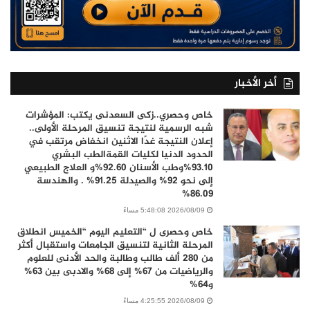
أخر الأخبار
خاص وحصري..زكى السعدنى يكتب: المؤشرات
شبه الرسمية لنتيجة تنسيق المرحلة الأولى..
إعلان النتيجة غدًا الاثنين انخفاض مرتقب في
الحدود الدنيا لكليات القمةالطب البشري
93.10%وطب الأسنان 92.60%و العلاج الطبيعي
إلى نحو 92% والصيدلة 91.25% . والهندسة
86.09%
2026/08/09 5:48:08 مساءً
خاص وحصرى ل “التعليم اليوم “الخميس انطلاق
المرحلة الثانية لتنسيق الجامعات واستقبال أكثر
من 280 ألف طالب وطالبة والحد الأدنى للعلوم
والرياضيات من 67% إلى 68% والادبى بين 63%
و64%
2026/08/09 4:25:55 مساءً