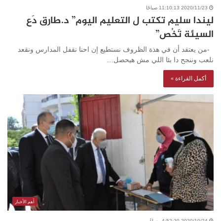
2020/11/23 11:10:13 صباحًا
ليندا سليم تكتب ل التعليم اليوم” د.طارق دَع
السيئة تَخُص”
-من يعتقد أن في هذة الظروف نستطيع إن احنا نقفل المدارس ونقعد
نلعب وننجح دا بئا اللي مش هيحصل…
أكمل القراءة »
أهم الأخبار
2020/10/24 4:52:20 مساءً