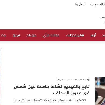
 الخصوصية
اتصل بنا
د
أزهر
تقارير وحوارات
مقالات الرأي
منوعات
فيديو
بحث 
2023/09/02 10:03:25 صباحًا
تابع بالفيديو نشاط جامعة عين شمس
فى عيون الصحافه
https://fb.watch/mODMZjVF95/?mibextid=cr9u03