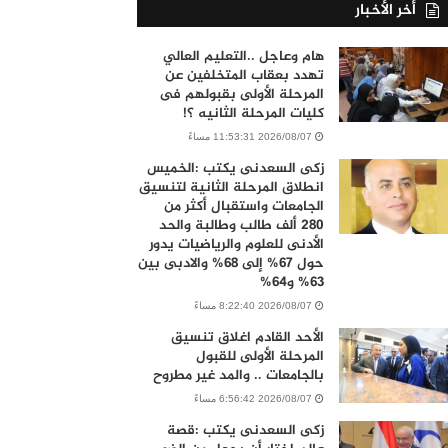
أخر الأخبار
هام وعاجل ..التعليم العالي
تهدد بعقاب المتخلفين عن
المرحلة الأولى بقبولهم فى
كليات المرحلة الثانيه ؟!
2026/08/07 11:53:31 مساءً
زكى السعدنى يكتب :الخميس
انطلاق المرحلة الثانية لتنسيق
الجامعات واستقبال أكثر من
280 ألف طالب وطالبة والحد
الأدنى للعلوم والرياضيات يدور
حول 67% إلى 68% والادبى بين
63% و64%
2026/08/07 8:22:40 مساءً
الأحد القادم اغلاق تنسيق
المرحلة الأولى للقبول
بالجامعات .. والمد غير مطروح
2026/08/07 6:56:42 مساءً
زكى السعدنى يكتب :قصة