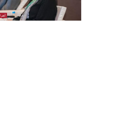
أهم ال