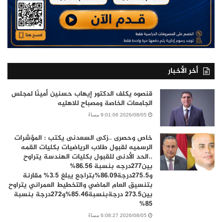
أخر الأخبار
قنصوه يكلف الدكتور إيهاب حسنين أمينًا لمجلس
الجامعات الخاصة ومصباح للاهليه
2026/08/05 9:01:06 مساءً
خاص وحصرى ..زكى السعدنى يكتب : المؤشرات
الرسميه لقبول طلاب الرياضيات بكليات القمه
..الحد الأدنى للقبول بكليات الهندسة يتراوح
بين277درجه بنسبة 86.56%
و275.5درجة86.09%بتراجع يبلغ 3.5% مقارنة
بتنسيق العام الماضي والتخطيط العمراني يتراوح
بين273.5 درجةبنسبة85.46%و272درجة بنسبة
85%
2026/08/05 6:08:27 مساءً