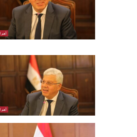
أهم ال
أهم ال