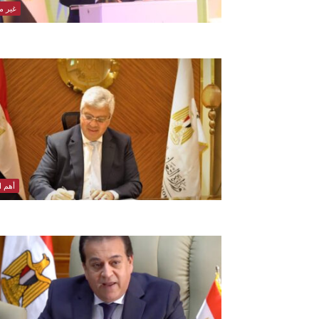
غير 
أهم ال