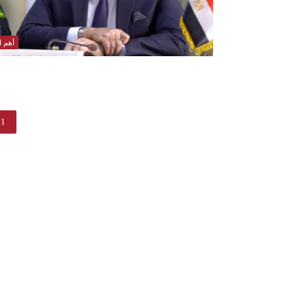
أهم ال
1