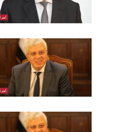
أهم ال
أهم ال