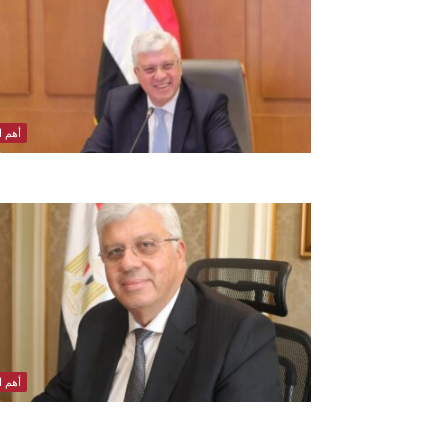
أهم ال
أهم ال