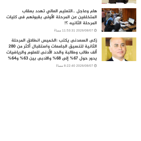
هام وعاجل ..التعليم العالي تهدد بعقاب
المتخلفين عن المرحلة الأولى بقبولهم فى كليات
المرحلة الثانيه ؟!
2026/08/07 11:53:31 مساءً
زكى السعدنى يكتب :الخميس انطلاق المرحلة
الثانية لتنسيق الجامعات واستقبال أكثر من 280
ألف طالب وطالبة والحد الأدنى للعلوم والرياضيات
يدور حول 67% إلى 68% والادبى بين 63% و64%
2026/08/07 8:22:40 مساءً