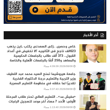
أخر الأخبار
خاص وحصرى ..زكى السعدنى يكتب ـاين يذهب
٦٢٣الف ناجح فى الثانويه ؟لا تخفيض في أعداد
القبول.. 373 ألف طالب بالجامعات الحكومية
والمعاهد و250 ألفًا بالجامعات الأهلية والخاصة
2026/08/08 4:09:09 مساءً
جامعة هيروشيما تمنح السيد محمد عبد اللطيف
وزير التربية والتعليم درجة الدكتوراه الفخرية
تقديرًا لما حققه في منظومة التعليم المصرية
2026/08/08 3:37:43 مساءً
«مفيش مد».. التعليم العالي تحذر طلاب المرحلة
الأولى: الأحد 7 مساءً آخر موعد لتسجيل الرغبات
2026/08/08 1:13:40 مساءً