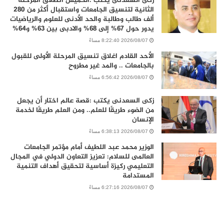
زكى السعدنى يكتب :الخميس انطلاق المرحلة
الثانية لتنسيق الجامعات واستقبال أكثر من 280
ألف طالب وطالبة والحد الأدنى للعلوم والرياضيات
يدور حول 67% إلى 68% والادبى بين 63% و64%
2026/08/07 8:22:40 مساءً
الأحد القادم اغلاق تنسيق المرحلة الأولى للقبول
بالجامعات .. والمد غير مطروح
2026/08/07 6:56:42 مساءً
زكى السعدنى يكتب :قصة عالم اختار أن يجعل
من الضوء طريقًا للعلم.. ومن العلم طريقًا لخدمة
الإنسان
2026/08/07 6:38:13 مساءً
الوزير محمد عبد اللطيف أمام مؤتمر الجامعات
العالمى للسلام: تعزيز التعاون الدولي في المجال
التعليمي ركيزة أساسية لتحقيق أهداف التنمية
المستدامة
2026/08/07 6:27:16 مساءً