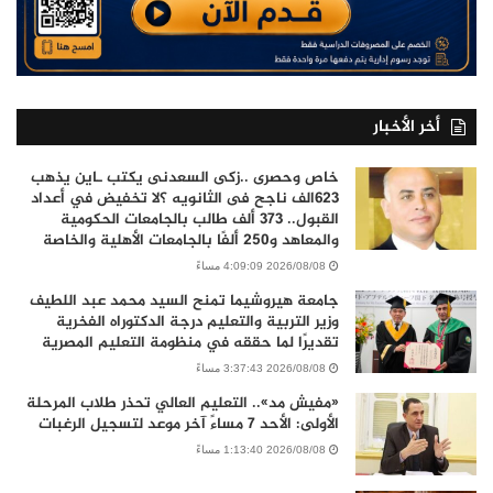
أخر الأخبار
خاص وحصرى ..زكى السعدنى يكتب ـاين يذهب
٦٢٣الف ناجح فى الثانويه ؟لا تخفيض في أعداد
القبول.. 373 ألف طالب بالجامعات الحكومية
والمعاهد و250 ألفًا بالجامعات الأهلية والخاصة
2026/08/08 4:09:09 مساءً
جامعة هيروشيما تمنح السيد محمد عبد اللطيف
وزير التربية والتعليم درجة الدكتوراه الفخرية
تقديرًا لما حققه في منظومة التعليم المصرية
2026/08/08 3:37:43 مساءً
«مفيش مد».. التعليم العالي تحذر طلاب المرحلة
الأولى: الأحد 7 مساءً آخر موعد لتسجيل الرغبات
2026/08/08 1:13:40 مساءً