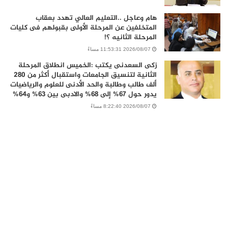
هام وعاجل ..التعليم العالي تهدد بعقاب
المتخلفين عن المرحلة الأولى بقبولهم فى كليات
المرحلة الثانيه ؟!
2026/08/07 11:53:31 مساءً
زكى السعدنى يكتب :الخميس انطلاق المرحلة
الثانية لتنسيق الجامعات واستقبال أكثر من 280
ألف طالب وطالبة والحد الأدنى للعلوم والرياضيات
يدور حول 67% إلى 68% والادبى بين 63% و64%
2026/08/07 8:22:40 مساءً