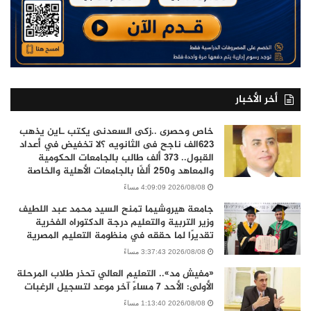
أخر الأخبار
خاص وحصرى ..زكى السعدنى يكتب ـاين يذهب
٦٢٣الف ناجح فى الثانويه ؟لا تخفيض في أعداد
القبول.. 373 ألف طالب بالجامعات الحكومية
والمعاهد و250 ألفًا بالجامعات الأهلية والخاصة
2026/08/08 4:09:09 مساءً
جامعة هيروشيما تمنح السيد محمد عبد اللطيف
وزير التربية والتعليم درجة الدكتوراه الفخرية
تقديرًا لما حققه في منظومة التعليم المصرية
2026/08/08 3:37:43 مساءً
«مفيش مد».. التعليم العالي تحذر طلاب المرحلة
الأولى: الأحد 7 مساءً آخر موعد لتسجيل الرغبات
2026/08/08 1:13:40 مساءً