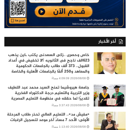
أخر الأخبار
خاص وحصرى ..زكى السعدنى يكتب ـاين يذهب
٦٢٣الف ناجح فى الثانويه ؟لا تخفيض في أعداد
القبول.. 373 ألف طالب بالجامعات الحكومية
والمعاهد و250 ألفًا بالجامعات الأهلية والخاصة
2026/08/08 4:09:09 مساءً
جامعة هيروشيما تمنح السيد محمد عبد اللطيف
وزير التربية والتعليم درجة الدكتوراه الفخرية
تقديرًا لما حققه في منظومة التعليم المصرية
2026/08/08 3:37:43 مساءً
«مفيش مد».. التعليم العالي تحذر طلاب المرحلة
الأولى: الأحد 7 مساءً آخر موعد لتسجيل الرغبات
2026/08/08 1:13:40 مساءً