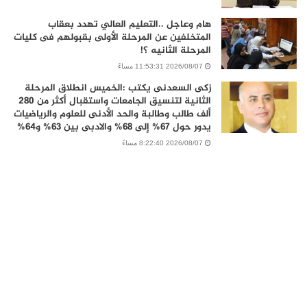
هام وعاجل ..التعليم العالي تهدد بعقاب
المتخلفين عن المرحلة الأولى بقبولهم فى كليات
المرحلة الثانيه ؟!
2026/08/07 11:53:31 مساءً
زكى السعدنى يكتب :الخميس انطلاق المرحلة
الثانية لتنسيق الجامعات واستقبال أكثر من 280
ألف طالب وطالبة والحد الأدنى للعلوم والرياضيات
يدور حول 67% إلى 68% والادبى بين 63% و64%
2026/08/07 8:22:40 مساءً