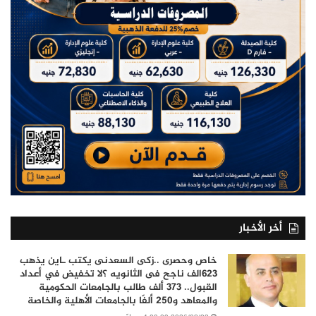
أخر الأخبار
خاص وحصرى ..زكى السعدنى يكتب ـاين يذهب
٦٢٣الف ناجح فى الثانويه ؟لا تخفيض في أعداد
القبول.. 373 ألف طالب بالجامعات الحكومية
والمعاهد و250 ألفًا بالجامعات الأهلية والخاصة