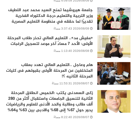
2026/08/08 4:09:09 مساءً
جامعة هيروشيما تمنح السيد محمد عبد اللطيف
وزير التربية والتعليم درجة الدكتوراه الفخرية
تقديرًا لما حققه في منظومة التعليم المصرية
2026/08/08 3:37:43 مساءً
«مفيش مد».. التعليم العالي تحذر طلاب المرحلة
الأولى: الأحد 7 مساءً آخر موعد لتسجيل الرغبات
2026/08/08 1:13:40 مساءً
هام وعاجل ..التعليم العالي تهدد بعقاب
المتخلفين عن المرحلة الأولى بقبولهم فى كليات
المرحلة الثانيه ؟!
2026/08/07 11:53:31 مساءً
زكى السعدنى يكتب :الخميس انطلاق المرحلة
الثانية لتنسيق الجامعات واستقبال أكثر من 280
ألف طالب وطالبة والحد الأدنى للعلوم والرياضيات
يدور حول 67% إلى 68% والادبى بين 63% و64%
2026/08/07 8:22:40 مساءً