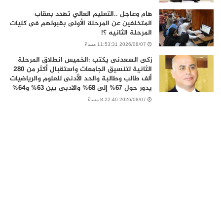
هام وعاجل ..التعليم العالي تهدد بعقاب
المتخلفين عن المرحلة الأولى بقبولهم فى كليات
المرحلة الثانيه ؟!
2026/08/07 11:53:31 مساءً
زكى السعدنى يكتب :الخميس انطلاق المرحلة
الثانية لتنسيق الجامعات واستقبال أكثر من 280
ألف طالب وطالبة والحد الأدنى للعلوم والرياضيات
يدور حول 67% إلى 68% والادبى بين 63% و64%
2026/08/07 8:22:40 مساءً