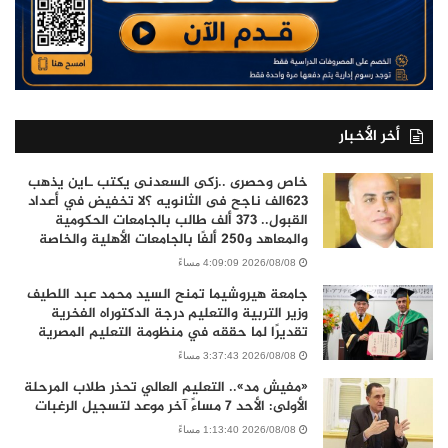
أخر الأخبار
خاص وحصرى ..زكى السعدنى يكتب ـاين يذهب
٦٢٣الف ناجح فى الثانويه ؟لا تخفيض في أعداد
القبول.. 373 ألف طالب بالجامعات الحكومية
والمعاهد و250 ألفًا بالجامعات الأهلية والخاصة
2026/08/08 4:09:09 مساءً
جامعة هيروشيما تمنح السيد محمد عبد اللطيف
وزير التربية والتعليم درجة الدكتوراه الفخرية
تقديرًا لما حققه في منظومة التعليم المصرية
2026/08/08 3:37:43 مساءً
«مفيش مد».. التعليم العالي تحذر طلاب المرحلة
الأولى: الأحد 7 مساءً آخر موعد لتسجيل الرغبات
2026/08/08 1:13:40 مساءً