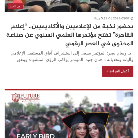
أهم الأخبار
2023/05/07 5:12:01 مساءً
بحضور نخبة من الإعلاميين والأكاديميين.. “إعلام
القاهرة” تفتح مؤتمرها العلمي السنوي عن صناعة
المحتوى في العصر الرقمي
د. وسام نصر: المؤتمر يسعى إلى استشراف آفاق المستقبل الإعلامي
وآلياته وتحدياته د.حنان جنيد: المؤتمر يواكب الرؤى المنشودة ويتفق…
أكمل القراءة »