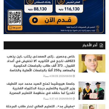
أخر الأخبار
خاص وحصرى ..زكى السعدنى يكتب ـاين يذهب
٦٢٣الف ناجح فى الثانويه ؟لا تخفيض في أعداد
القبول.. 373 ألف طالب بالجامعات الحكومية
والمعاهد و250 ألفًا بالجامعات الأهلية والخاصة
2026/08/08 4:09:09 مساءً
جامعة هيروشيما تمنح السيد محمد عبد اللطيف
وزير التربية والتعليم درجة الدكتوراه الفخرية
تقديرًا لما حققه في منظومة التعليم المصرية
2026/08/08 3:37:43 مساءً
«مفيش مد».. التعليم العالي تحذر طلاب المرحلة