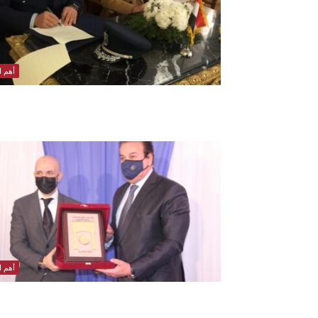
أهم ال
أهم ال