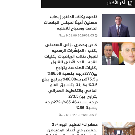
أخر الأخبار
قنصوه يكلف الدكتور إيهاب
حسنين أمينًا لمجلس الجامعات
الخاصة ومصباح للاهليه
2026/08/05 9:01:06 مساءً
خاص وحصرى ..زكى السعدنى
يكتب : المؤشرات الرسميه
لقبول طلاب الرياضيات بكليات
القمه ..الحد الأدنى للقبول
بكليات الهندسة يتراوح
بين277درجه بنسبة 86.56%
و275.5درجة86.09%بتراجع يبلغ
3.5% مقارنة بتنسيق العام
الماضي والتخطيط العمراني
يتراوح بين273.5
درجةبنسبة85.46%و272درجة
بنسبة 85%
2026/08/05 6:08:27 مساءً
مصادر لـ«التعليم اليوم»: لا
تخفيض في أعداد المقبولين