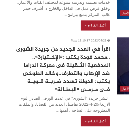
خدمات تعليمية وتدريبية متنوعة لمختلف الفئات والأعمار..
وخلق فرص عمل فى الداخل والخارج د. أشرف حيدر
أخبار
غالب: المركز يتمتع ببرامج…
أكمل القراءة »
2022/04/21 11:10:37 مساءً
اقرأ في العدد الجديد من جريدة الشورى
..محمد فودة يكتب :«الإخـتيار۳»..
المدفعية الثـقيلة فى معركة الدراما
ضد الإرهاب والتطرف..وخالد الطوخى
يكتب: الدولة تسدد ضـربـة قـويـة
فـى مـرمـى «البطـالة»
أخبار
تنشر جريدة “الشورى” في عددها الورقى الصادر اليوم
الاربعاء20-4-2022 تفاصيل العديد من القضايا، والملفات
المطروحة على الساحة ، أهمها…
أكمل القراءة »