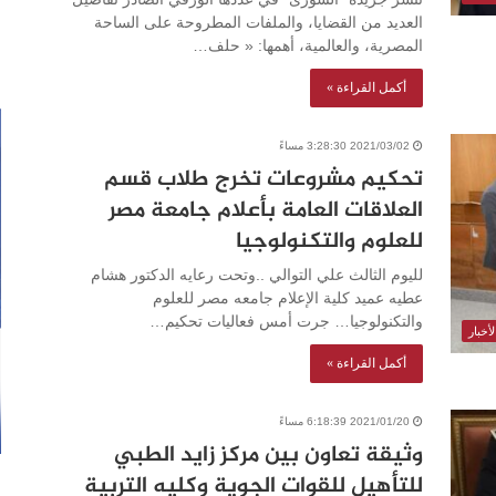
العديد من القضايا، والملفات المطروحة على الساحة
المصرية، والعالمية، أهمها: « حلف…
أكمل القراءة »
2021/03/02 3:28:30 مساءً
تحكيم مشروعات تخرج طلاب قسم
العلاقات العامة بأعلام جامعة مصر
للعلوم والتكنولوجيا
لليوم الثالث علي التوالي ..وتحت رعايه الدكتور هشام
عطيه عميد كلية الإعلام جامعه مصر للعلوم
والتكنولوجيا… جرت أمس فعاليات تحكيم…
أخبار
أكمل القراءة »
2021/01/20 6:18:39 مساءً
وثيقة تعاون بين مركز زايد الطبي
للتأهيل للقوات الجوية وكليه التربية