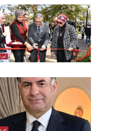
أهم ال
غير 