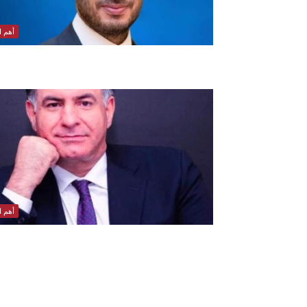
أهم ال
أهم ال