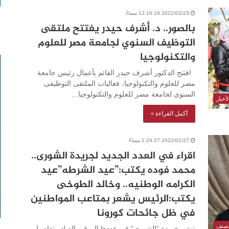
2022/03/23 12:16:18 مساءً
بالصور.. د. أشرف حيدر يفتتح ملتقى
التوظيف السنوي لجامعة مصر للعلوم
والتكنولوجيا
افتتح الدكتور أشرف حيدر القائم بأعمال رئيس جامعة
مصر للعلوم والتكنولوجيا، فعاليات الملتقى التوظيفى
السنوى لجامعة مصر للعلوم والتكنولوجيا…
أخبار
أكمل القراءة »
2022/01/27 1:24:27 مساءً
اقراء في العدد الجديد لجريدة الشورى..
محمد فوده يكتب:”عيد الشرطه”عيد
الكرامه الوطنيه.. وخالد الطوخى
يكتب:الرئيس يشعر بمتاعب المواطنين
في ظل جائحات كورونا
مصنف
تنشر جريدة “الشورى” في عددها الورقي الصادر تفاصيل