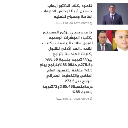
قنصوه يكلف الدكتور إيهاب
حسنين أمينًا لمجلس الجامعات
الخاصة ومصباح للاهليه
2026/08/05 9:01:06 مساءً
خاص وحصرى ..زكى السعدنى
يكتب : المؤشرات الرسميه
لقبول طلاب الرياضيات بكليات
القمه ..الحد الأدنى للقبول
بكليات الهندسة يتراوح
بين277درجه بنسبة 86.56%
و275.5درجة86.09%بتراجع يبلغ
3.5% مقارنة بتنسيق العام
الماضي والتخطيط العمراني
يتراوح بين273.5
درجةبنسبة85.46%و272درجة
بنسبة 85%
2026/08/05 6:08:27 مساءً