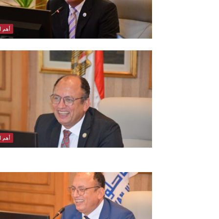
أهم ال
أهم ال