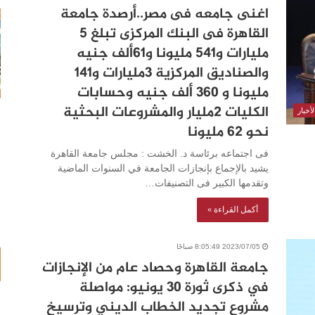
اغنى جامعه فى مصر..أرصدة جامعة
القاهرة فى البنك المركزى تبلغ 5
مليارات و541 مليونا و61ألف جنيه
والصناديق المركزية 3مليارات و141
مليونا و 360 ألف جنيه وحسابات
الكليات 2مليار والمشروعات البحثية
أخبار
نحو 62 مليونا
فى اجتماعه برئاسة د. الخشت : مجلس جامعة القاهرة
يشيد بالإجماع بإنجازات الجامعة في السنوات الماضية
وتقدمها الكبير فى التصنيفات…
أكمل القراءة »
2023/07/05 8:05:49 صباحًا
جامعة القاهرة وحصاد عام من الإنجازات
في ذكرى ثورة 30 يونيو: مواصلة
مشروع تجديد الخطاب الديني وترسيخ