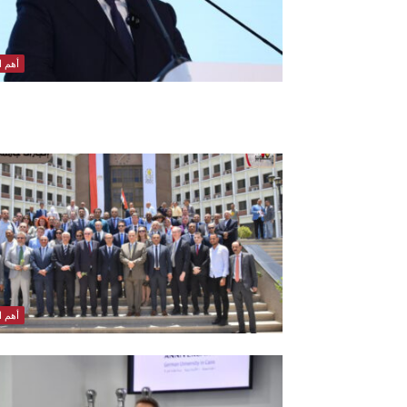
أهم ال
أهم ال