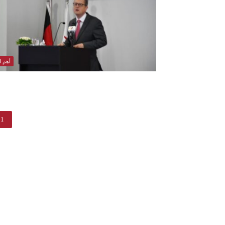
أهم ال
1