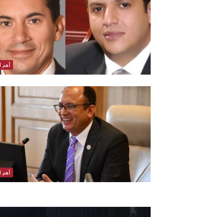
أهم ال
أهم ال