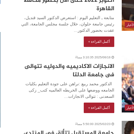
أكتوبر 2022 حتى الآن بحضور محافظ
القاهرة
متابعة ـ التعليم اليوم : استعرض الدكتور السيد قنديل،
رئيس جامعة حلوان، خلال جلسة مجلس الجامعة، التي
أخبار
عقدت بحضور الدكتور…
أكمل القراءة »
2025/06/16 3:10:35 مساءً
الانجازات الاكاديميه والدوليه تتوالى
فى جامعة الدلتا
الدكتور محمد ربيع :نراهن على جودة التعليم بكليات
الجامعه ووضعها على الخريطه العالميه كتب_ زكى
السعدنى : تتوالى الانجازات…
أكمل القراءة »
أخبار
2025/02/23 5:50:00 مساءً
جامعة المستقبل تتألق في المنتدى