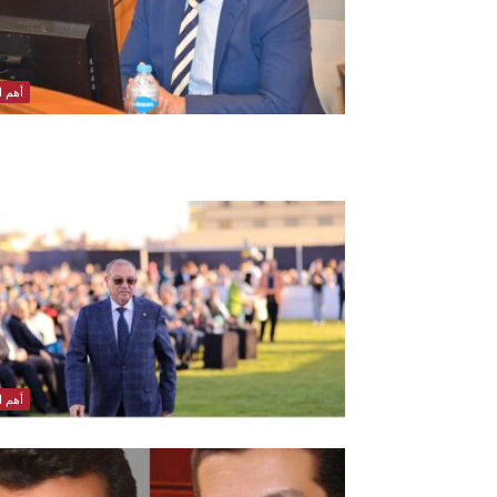
أهم ال
أهم ال