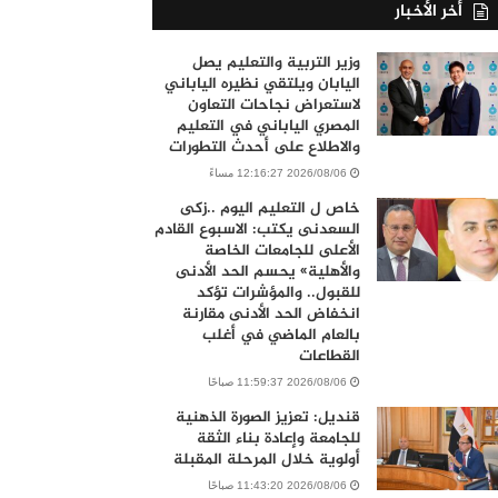
أخر الأخبار
وزير التربية والتعليم يصل
اليابان ويلتقي نظيره الياباني
لاستعراض نجاحات التعاون
المصري الياباني في التعليم
والاطلاع على أحدث التطورات
2026/08/06 12:16:27 مساءً
خاص ل التعليم اليوم ..زكى
السعدنى يكتب: الاسبوع القادم
الأعلى للجامعات الخاصة
والأهلية» يحسم الحد الأدنى
للقبول.. والمؤشرات تؤكد
انخفاض الحد الأدنى مقارنة
بالعام الماضي في أغلب
القطاعات
2026/08/06 11:59:37 صباحًا
قنديل: تعزيز الصورة الذهنية
للجامعة وإعادة بناء الثقة
أولوية خلال المرحلة المقبلة
2026/08/06 11:43:20 صباحًا