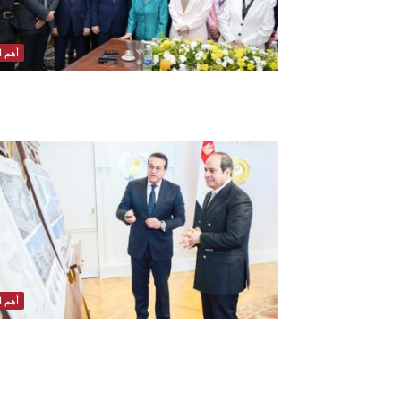
أهم ال
أهم ال