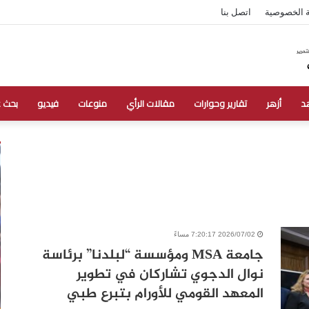
 الخصوصية
اتصل بنا
د
أزهر
تقارير وحوارات
مقالات الرأي
منوعات
فيديو
بحث 
2026/07/02 7:20:17 مساءً
جامعة MSA ومؤسسة “لبلدنا” برئاسة
نوال الدجوي تشاركان في تطوير
المعهد القومي للأورام بتبرع طبي