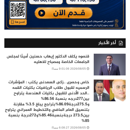
أخر الأخبار
قنصوه يكلف الدكتور إيهاب حسنين أمينًا لمجلس
الجامعات الخاصة ومصباح للاهليه
2026/08/05 9:01:06 مساءً
خاص وحصرى ..زكى السعدنى يكتب : المؤشرات
الرسميه لقبول طلاب الرياضيات بكليات القمه
..الحد الأدنى للقبول بكليات الهندسة يتراوح
بين277درجه بنسبة 86.56%
و275.5درجة86.09%بتراجع يبلغ 3.5% مقارنة
بتنسيق العام الماضي والتخطيط العمراني يتراوح
بين273.5 درجةبنسبة85.46%و272درجة بنسبة
85%
2026/08/05 6:08:27 مساءً