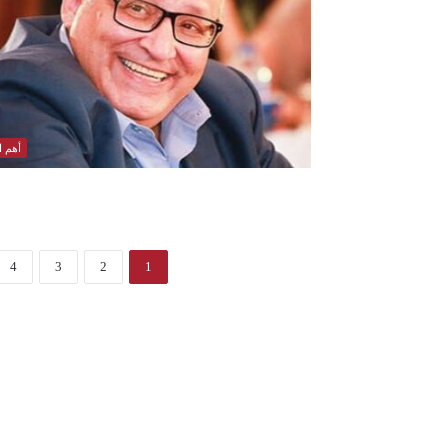
أهم ال
4
3
2
1