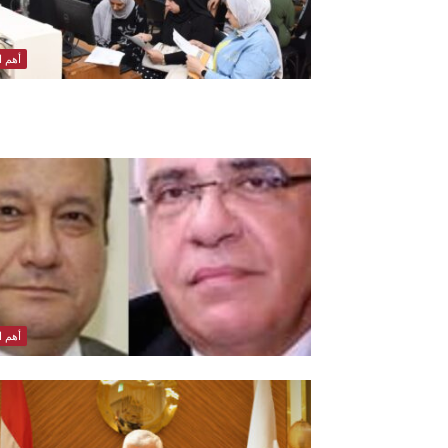
أهم ال
أهم ال