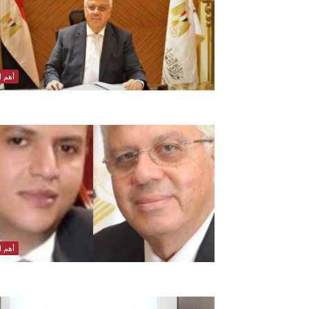
أهم ال
أهم ال