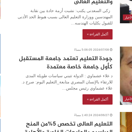
والتعليم العالى
زكى السعدنى يكتب: نشبت أزمة حادة بين نقابة
المهندسين ووزارة التعليم العالى بسبب هبوط الحد الأدنى
أخبار
للقبول بكليات الهندسه…
أكمل القراءة »
2024/07/08 5:06:05 مساءً
جودة التعليم تعتمد جامعة المستقبل
كأول جامعة خاصة معتمدة
د علاء عشماوي : الدولة تتبني سياسات طويلة المدى
للارتقاء بالإنسان المصري متابعة_التعليم اليوم: صرح د.
علاء عشماوي رئيس مجلس…
أكمل القراءة »
أخبار
2024/06/27 1:40:24 مساءً
التعليم العالى تخصص ٥%من المنح