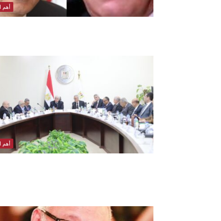
أهم ال
أهم ال