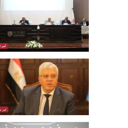
أهم ال
غير 