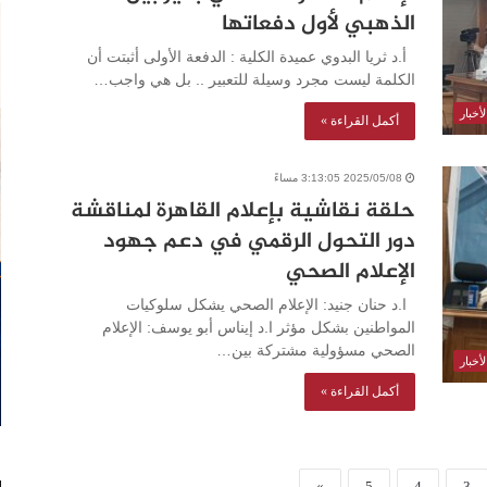
الذهبي لأول دفعاتها
أ.د ثريا البدوي عميدة الكلية : الدفعة الأولى أثبتت أن
الكلمة ليست مجرد وسيلة للتعبير .. بل هي واجب…
أخبار
أكمل القراءة »
2025/05/08 3:13:05 مساءً
حلقة نقاشية بإعلام القاهرة لمناقشة
دور التحول الرقمي في دعم جهود
الإعلام الصحي
ا.د حنان جنيد: الإعلام الصحي يشكل سلوكيات
المواطنين بشكل مؤثر ا.د إيناس أبو يوسف: الإعلام
الصحي مسؤولية مشتركة بين…
أخبار
أكمل القراءة »
»
5
4
3