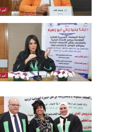
أهم ال
أهم ال