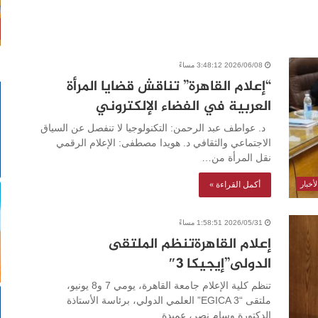
2026/06/08 3:48:12 مساءً
“إعلام القاهرة” تناقش قضايا المرأة
العربية في الفضاء الإلكتروني
د. عواطف عبد الرحمن: التكنولوجيا لا تنفصل عن السياق
الاجتماعي والثقافي د. هويدا مصطفى: الإعلام الرقمي
نقل المرأة من…
أكمل القراءة »
أخبار
2026/05/31 1:58:51 مساءً
إعلام القاهرةتنظم الملتقى
الدولى”إيجيكا 3″
تنظم كلية الإعلام جامعة القاهرة، يومي 7 و8 يونيو،
ملتقى “EGICA 3” العلمي الدولي، برئاسة الأستاذة
الدكتورة وسام نصر، عميدة…