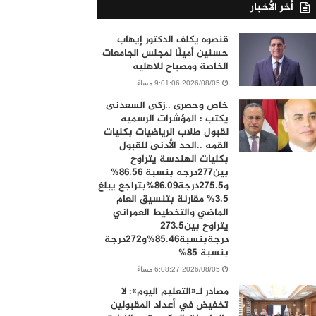
أخر الأخبار
قنصوه يكلف الدكتور إيهاب
حسنين أمينًا لمجلس الجامعات
الخاصة ومصباح للاهليه
2026/08/05 9:01:06 مساءً
خاص وحصرى ..زكى السعدنى
يكتب : المؤشرات الرسميه
لقبول طلاب الرياضيات بكليات
القمه ..الحد الأدنى للقبول
بكليات الهندسة يتراوح
بين277درجه بنسبة 86.56%
و275.5درجة86.09%بتراجع يبلغ
3.5% مقارنة بتنسيق العام
الماضي والتخطيط العمراني
يتراوح بين273.5
درجةبنسبة85.46%و272درجة
بنسبة 85%
2026/08/05 6:08:27 مساءً
مصادر لـ«التعليم اليوم»: لا
تخفيض في أعداد المقبولين