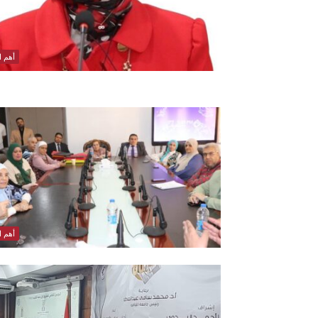
أهم ال
أهم ال