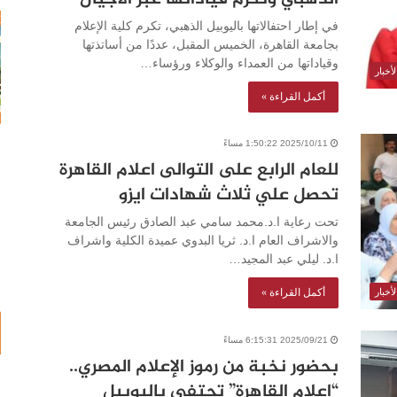
في إطار احتفالاتها باليوبيل الذهبي، تكرم كلية الإعلام
بجامعة القاهرة، الخميس المقبل، عددًا من أساتذتها
وقياداتها من العمداء والوكلاء ورؤساء…
أخبار
أكمل القراءة »
2025/10/11 1:50:22 مساءً
للعام الرابع على التوالى اعلام القاهرة
تحصل علي ثلاث شهادات ايزو
تحت رعاية ا.د.محمد سامي عبد الصادق رئيس الجامعة
والاشراف العام ا.د. ثريا البدوي عميدة الكلية واشراف
ا.د. ليلي عبد المجيد…
أكمل القراءة »
أخبار
2025/09/21 6:15:31 مساءً
بحضور نخبة من رموز الإعلام المصري..
“إعلام القاهرة” تحتفي باليوبيل