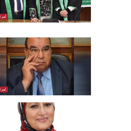
أهم ال
أهم ال