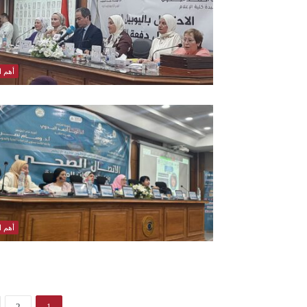
أهم ال
أهم ال
2
1