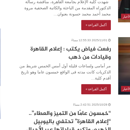
شهدت كلية الإعلام بجامعة القاهرة، مناقشة رسالة
الدكتوراه المقدمة من الباحثة والكاتبة الصحفية مروة
محمد أحمد محمد حسونة بعنوان…
أخبار
أكمل القراءة »
2025/11/01 12:55:33 مساءً
رفعت فياض يكتب : إعلام القاهرة
وقيادات من ذهب
مر أمامى ولساعات قليلة أول أمس الخمس شريط من
الذكريات كانت مدته فى الواقع خمسون عاما وهو تاريخ
أقدم كلية…
أكمل القراءة »
أخبار
2025/10/28 2:42:51 مساءً
“خمسون عامًا من التميز والعطاء”..
“إعلام القاهرة” تحتفي باليوبيل
الذهبي وتكرم قياداتها عبر الأجيال