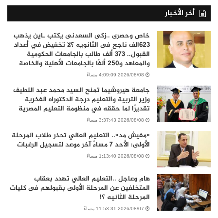
أخر الأخبار
خاص وحصرى ..زكى السعدنى يكتب ـاين يذهب
٦٢٣الف ناجح فى الثانويه ؟لا تخفيض في أعداد
القبول.. 373 ألف طالب بالجامعات الحكومية
والمعاهد و250 ألفًا بالجامعات الأهلية والخاصة
2026/08/08 4:09:09 مساءً
جامعة هيروشيما تمنح السيد محمد عبد اللطيف
وزير التربية والتعليم درجة الدكتوراه الفخرية
تقديرًا لما حققه في منظومة التعليم المصرية
2026/08/08 3:37:43 مساءً
«مفيش مد».. التعليم العالي تحذر طلاب المرحلة
الأولى: الأحد 7 مساءً آخر موعد لتسجيل الرغبات
2026/08/08 1:13:40 مساءً
هام وعاجل ..التعليم العالي تهدد بعقاب
المتخلفين عن المرحلة الأولى بقبولهم فى كليات
المرحلة الثانيه ؟!
2026/08/07 11:53:31 مساءً