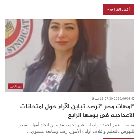
أكمل القراءة »
أهم الأخبار
2025/06/03 11:57:30 صباحًا
“امهات مصر “ترصد تباين الآراء حول امتحانات
الاعداديه فى يومها الرابع
متابعة ـ عبير احمد : واصلت عبير أحمد، مؤسس اتحاد أمهات مصر
للنهوض بالتعليم وائتلاف أولياء الأمور، رصد ومتابعة مستوي…