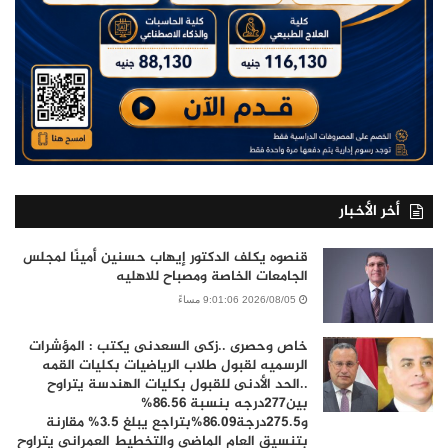
أخر الأخبار
قنصوه يكلف الدكتور إيهاب حسنين أمينًا لمجلس
الجامعات الخاصة ومصباح للاهليه
2026/08/05 9:01:06 مساءً
خاص وحصرى ..زكى السعدنى يكتب : المؤشرات
الرسميه لقبول طلاب الرياضيات بكليات القمه
..الحد الأدنى للقبول بكليات الهندسة يتراوح
بين277درجه بنسبة 86.56%
و275.5درجة86.09%بتراجع يبلغ 3.5% مقارنة
بتنسيق العام الماضي والتخطيط العمراني يتراوح