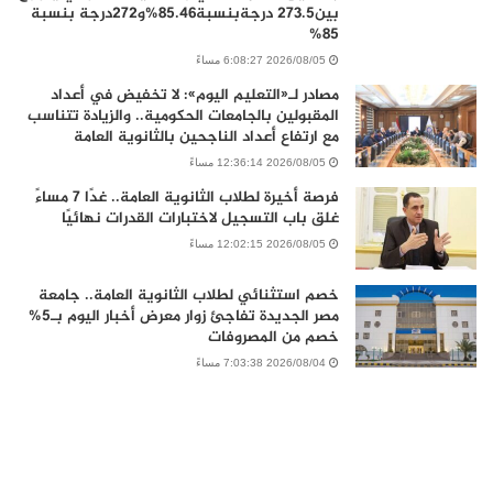
بين273.5 درجةبنسبة85.46%و272درجة بنسبة
85%
2026/08/05 6:08:27 مساءً
مصادر لـ«التعليم اليوم»: لا تخفيض في أعداد
المقبولين بالجامعات الحكومية.. والزيادة تتناسب
مع ارتفاع أعداد الناجحين بالثانوية العامة
2026/08/05 12:36:14 مساءً
فرصة أخيرة لطلاب الثانوية العامة.. غدًا 7 مساءً
غلق باب التسجيل لاختبارات القدرات نهائيًا
2026/08/05 12:02:15 مساءً
خصم استثنائي لطلاب الثانوية العامة.. جامعة
مصر الجديدة تفاجئ زوار معرض أخبار اليوم بـ5%
خصم من المصروفات
2026/08/04 7:03:38 مساءً