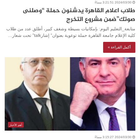
2024/03/30 3:21:51 مساءً
طلاب اعلام القاهرة يدشنون حملة “وصلنى
صوتك”ضمن مشروع التخرج
متابعة_التعليم اليوم: بإمكانيات بسيطة وشغف كبير، أطلق عدد من طلاب
كلية الإعلام جامعة القاهرة حملة توعوية بعنوان” إشارtalk” تحت شعار…
أكمل القراءة »
أهم الأخبار
2024/03/30 3:15:27 مساءً