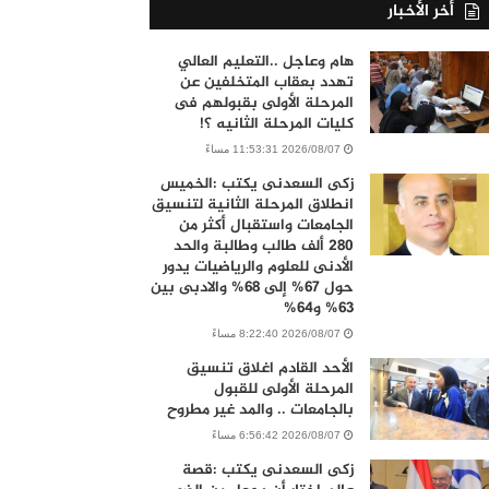
أخر الأخبار
هام وعاجل ..التعليم العالي
تهدد بعقاب المتخلفين عن
المرحلة الأولى بقبولهم فى
كليات المرحلة الثانيه ؟!
2026/08/07 11:53:31 مساءً
زكى السعدنى يكتب :الخميس
انطلاق المرحلة الثانية لتنسيق
الجامعات واستقبال أكثر من
280 ألف طالب وطالبة والحد
الأدنى للعلوم والرياضيات يدور
حول 67% إلى 68% والادبى بين
63% و64%
2026/08/07 8:22:40 مساءً
الأحد القادم اغلاق تنسيق
المرحلة الأولى للقبول
بالجامعات .. والمد غير مطروح
2026/08/07 6:56:42 مساءً
زكى السعدنى يكتب :قصة