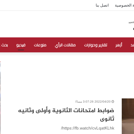
 الخصوصية
اتصل بنا
د
أزهر
تقارير وحوارات
مقالات الرأي
منوعات
فيديو
بحث 
2022/04/20 3:07:26 مساءً
ضوابط امتحانات الثانوية وأولى وثانيه
ثانوى
https://fb.watch/cvLqatKLhk/