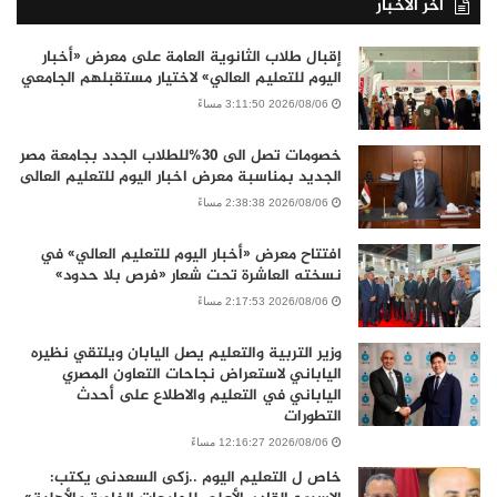
أخر الأخبار
إقبال طلاب الثانوية العامة على معرض «أخبار
اليوم للتعليم العالي» لاختيار مستقبلهم الجامعي
2026/08/06 3:11:50 مساءً
خصومات تصل الى 30%للطلاب الجدد بجامعة مصر
الجديد بمناسبة معرض اخبار اليوم للتعليم العالى
2026/08/06 2:38:38 مساءً
افتتاح معرض «أخبار اليوم للتعليم العالي» في
نسخته العاشرة تحت شعار «فرص بلا حدود»
2026/08/06 2:17:53 مساءً
وزير التربية والتعليم يصل اليابان ويلتقي نظيره
الياباني لاستعراض نجاحات التعاون المصري
الياباني في التعليم والاطلاع على أحدث
التطورات
2026/08/06 12:16:27 مساءً
خاص ل التعليم اليوم ..زكى السعدنى يكتب: